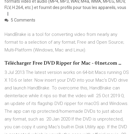
formats vidéo et audio (MP4, MP3, WAV, M4a, WMA, MPEG, MOV,
FLV, H.264, etc.) et fournit des profils pour tous les appareils, vous
5 Comments
HandBrake is a tool for converting video from nearly any
format to a selection of any format; Free and Open Source;
Multi-Platform (Windows, Mac and Linux).
Télécharger Free DVD Ripper for Mac - 01net.com ...
3 Jul 2013 The latest version works on 64-bit Macs running OS
X 10.6 or later. Now insert your DVD into your Mac's DVD drive
and launch HandBrake. To overcome this, HandBrake can
deinterlace while it rips so that the video will 25 Oct 2019 0,
an update of its flagship DVD ripper for macOS and Windows.
The app can rip protected/homemade DVDs to just about
any format, such as 20 Jan 2020 If the DVD is unprotected,
you can copy it using Mac's built-in Disk Utility app. If the DVD