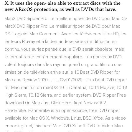
X. It uses the open- also able to extract discs with the
new ARccOS protection, as well as DVDs that have.
MacX DVD Ripper Pro: Le meilleur ripper de DVD pour Mac OS
MacX DVD Ripper Pro: Le meilleur ripper de DVD pour Mac
OS. Logiciel Mac Comment. Avec les téléviseurs Ultra HD, les
lecteurs Blu-ray et à la demandeservices de diffusion en
continu, vous auriez pensé que le DVD serait obsolète, mais
le format reste extrêmement populaire. Les nouveaux DVD
volent toujours dans les rayons quand un grand film ou une
émission de télévision arrive sur le 10 Best DVD Ripper for
Mac and Review 2020 ... - … 03/01/2020 · This best DVD ripper
for Mac can run on macOS 10.15 Catalina, 10.14 Mojave, 10.13
High Sierra, 10.12 Sierra, and earlier system. DVD Ripper Free
download On Mac Just Click Here Right Now >> # 2.
HandBrake. HandBrake is an open-source, free DVD ripper
available for Mac OS X, Windows, Linux, BSD, Xfce. As a video
encoding tool, this best Mac DVD Xilisoft DVD to Video Mac-