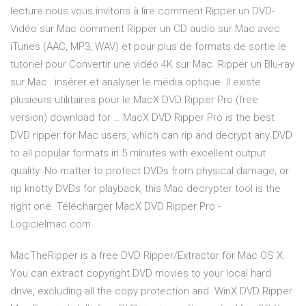
lecture nous vous invitons à lire comment Ripper un DVD-
Vidéo sur Mac comment Ripper un CD audio sur Mac avec
iTunes (AAC, MP3, WAV) et pour plus de formats de sortie le
tutoriel pour Convertir une vidéo 4K sur Mac. Ripper un Blu-ray
sur Mac : insérer et analyser le média optique. Il existe
plusieurs utilitaires pour le MacX DVD Ripper Pro (free
version) download for … MacX DVD Ripper Pro is the best
DVD ripper for Mac users, which can rip and decrypt any DVD
to all popular formats in 5 minutes with excellent output
quality. No matter to protect DVDs from physical damage, or
rip knotty DVDs for playback, this Mac decrypter tool is the
right one. Télécharger MacX DVD Ripper Pro -
Logicielmac.com
MacTheRipper is a free DVD Ripper/Extractor for Mac OS X.
You can extract copyright DVD movies to your local hard
drive, excluding all the copy protection and WinX DVD Ripper