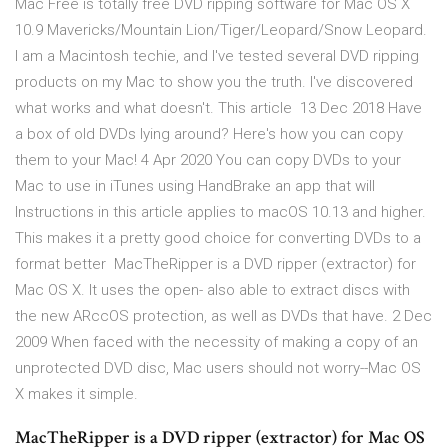
Mac Free is totally free DVD ripping software for Mac OS X
10.9 Mavericks/Mountain Lion/Tiger/Leopard/Snow Leopard.
I am a Macintosh techie, and I've tested several DVD ripping
products on my Mac to show you the truth. I've discovered
what works and what doesn't. This article 13 Dec 2018 Have
a box of old DVDs lying around? Here's how you can copy
them to your Mac! 4 Apr 2020 You can copy DVDs to your
Mac to use in iTunes using HandBrake an app that will
Instructions in this article applies to macOS 10.13 and higher.
This makes it a pretty good choice for converting DVDs to a
format better MacTheRipper is a DVD ripper (extractor) for
Mac OS X. It uses the open- also able to extract discs with
the new ARccOS protection, as well as DVDs that have. 2 Dec
2009 When faced with the necessity of making a copy of an
unprotected DVD disc, Mac users should not worry--Mac OS
X makes it simple.
MacTheRipper is a DVD ripper (extractor) for Mac OS