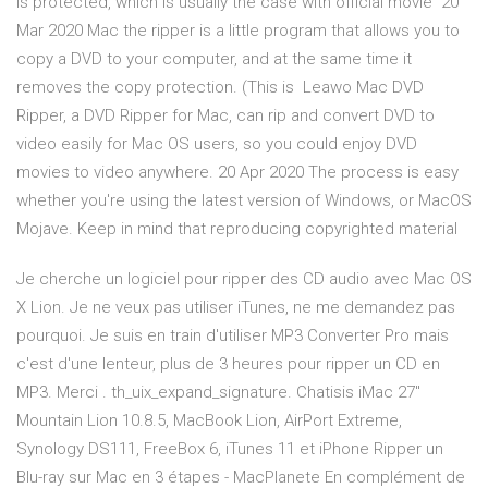
is protected, which is usually the case with official movie 20
Mar 2020 Mac the ripper is a little program that allows you to
copy a DVD to your computer, and at the same time it
removes the copy protection. (This is Leawo Mac DVD
Ripper, a DVD Ripper for Mac, can rip and convert DVD to
video easily for Mac OS users, so you could enjoy DVD
movies to video anywhere. 20 Apr 2020 The process is easy
whether you're using the latest version of Windows, or MacOS
Mojave. Keep in mind that reproducing copyrighted material
Je cherche un logiciel pour ripper des CD audio avec Mac OS
X Lion. Je ne veux pas utiliser iTunes, ne me demandez pas
pourquoi. Je suis en train d'utiliser MP3 Converter Pro mais
c'est d'une lenteur, plus de 3 heures pour ripper un CD en
MP3. Merci . th_uix_expand_signature. Chatisis iMac 27"
Mountain Lion 10.8.5, MacBook Lion, AirPort Extreme,
Synology DS111, FreeBox 6, iTunes 11 et iPhone Ripper un
Blu-ray sur Mac en 3 étapes - MacPlanete En complément de