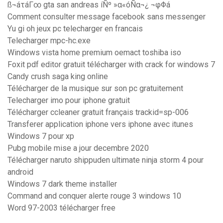
ß¬áτáΓ∞ gta san andreas íÑº »α«óÑα¬¿ ¬φΦá
Comment consulter message facebook sans messenger
Yu gi oh jeux pc telecharger en francais
Telecharger mpc-hc.exe
Windows vista home premium oemact toshiba iso
Foxit pdf editor gratuit télécharger with crack for windows 7
Candy crush saga king online
Télécharger de la musique sur son pc gratuitement
Telecharger imo pour iphone gratuit
Télécharger ccleaner gratuit français trackid=sp-006
Transferer application iphone vers iphone avec itunes
Windows 7 pour xp
Pubg mobile mise a jour decembre 2020
Télécharger naruto shippuden ultimate ninja storm 4 pour
android
Windows 7 dark theme installer
Command and conquer alerte rouge 3 windows 10
Word 97-2003 télécharger free